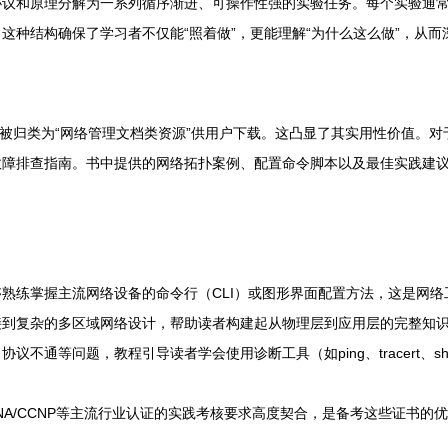
协议和原理分解为一系列循序渐进、可操作性强的实验任务。每个实验通
这种结构确保了学习者不仅能“照着做”，更能理解“为什么这么做”，从
常被归类为“网络管理文档类资源”供用户下载。这凸显了其实用性价值。
故障排查指南。书中提供的网络拓扑案例、配置命令脚本以及最佳实践建
熟练掌握主流网络设备的命令行（CLI）或图形界面配置方法，这是网络
接到复杂的多区域网络设计，帮助读者构建起从物理层到应用层的完整知
不通等问题，教程引导读者学会使用诊断工具（如ping、tracert、s
CCNA/CCNP等主流行业认证的实践考核要求高度契合，是备考这些证书的